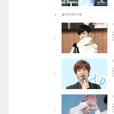
놀이터 공지사항
C
D
C
6
V
L
C
D
C
5
V
C
D
C
4
V