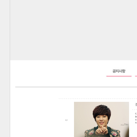
C
D
C
12
V