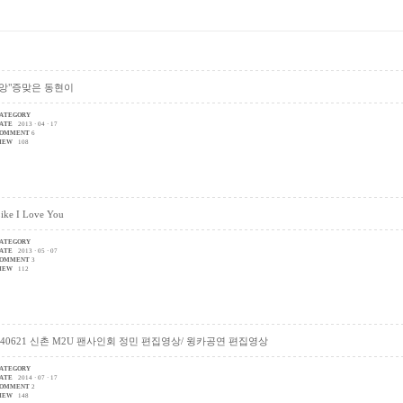
"앙"증맞은 동현이
ATEGORY
ATE
2013 · 04 · 17
OMMENT
6
IEW
108
ike I Love You
ATEGORY
ATE
2013 · 05 · 07
OMMENT
3
IEW
112
140621 신촌 M2U 팬사인회 정민 편집영상/ 윙카공연 편집영상
ATEGORY
ATE
2014 · 07 · 17
OMMENT
2
IEW
148