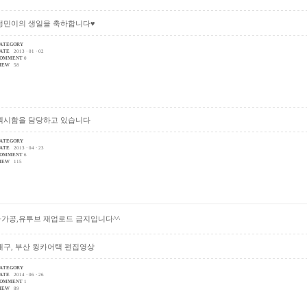
정민이의 생일을 축하합니다♥
ATEGORY
ATE
2013 · 01 · 02
OMMENT
0
IEW
58
섹시함을 담당하고 있습니다
ATEGORY
ATE
2013 · 04 · 23
OMMENT
6
IEW
115
차가공,유투브 재업로드 금지입니다^^
대구, 부산 윙카어택 편집영상
ATEGORY
ATE
2014 · 06 · 26
OMMENT
1
IEW
89