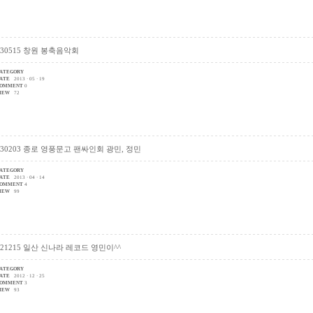
130515 창원 봉축음악회
ATEGORY
ATE
2013 · 05 · 19
OMMENT
0
IEW
72
130203 종로 영풍문고 팬싸인회 광민, 정민
ATEGORY
ATE
2013 · 04 · 14
OMMENT
4
IEW
99
121215 일산 신나라 레코드 영민이^^
ATEGORY
ATE
2012 · 12 · 25
OMMENT
3
IEW
93