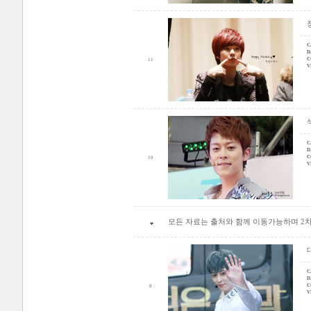
C
D
C
11
V
C
D
C
10
V
모든 자료는 출처와 함께 이동가능하며 2
C
D
C
8
V