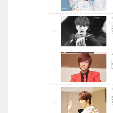
C
D
C
3
V
C
D
C
2
V
C
D
C
1
V