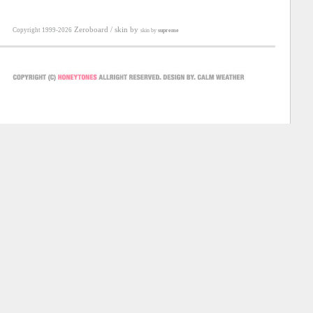
Zeroboard
/ skin by
Copyright 1999-2026
skin by
supreme